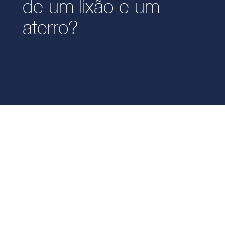
de um lixão e um
aterro?